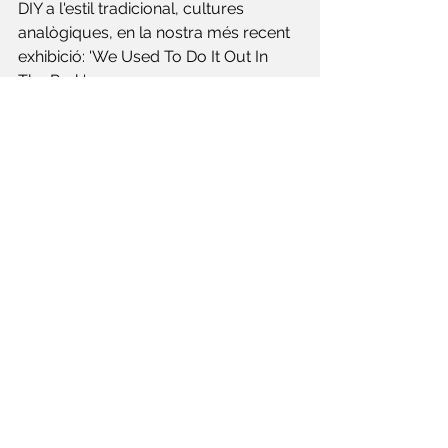
DIY a l'estil tradicional, cultures 
analògiques, en la nostra més recent 
exhibició: 'We Used To Do It Out In 
The Park'
Ashwan reutilitza caixes de cartró i les 
transforma en grans peces de 
materials barrejats, recoberts en 
resina. La metamorfosi resultant crea 
un sentit simultani de degeneració 
post-industrial urbana i un 
homenatge a les subcultures rebels 
que van afegir color a aquests 
ambients. 
El desig de ser sentit i de deixar una 
petjada en una societat que ja no 
escoltava més, l'art de l'Ashwan es 
remunta a un període on la ruptura 